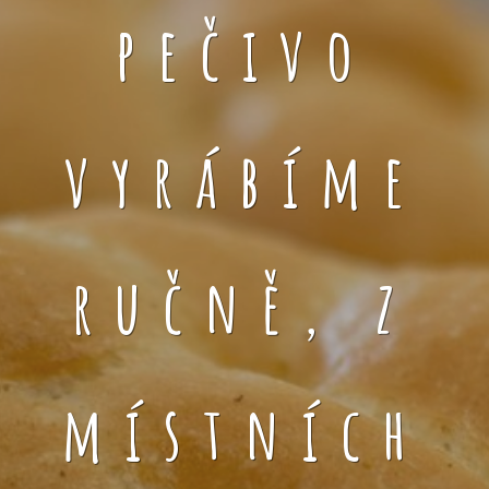
pečivo
vyrábíme
ručně, z
místních