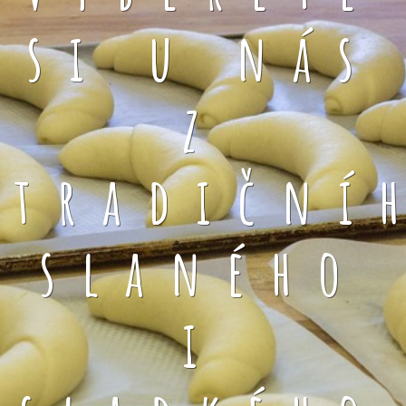
si u nás
z
tradiční
slaného
i