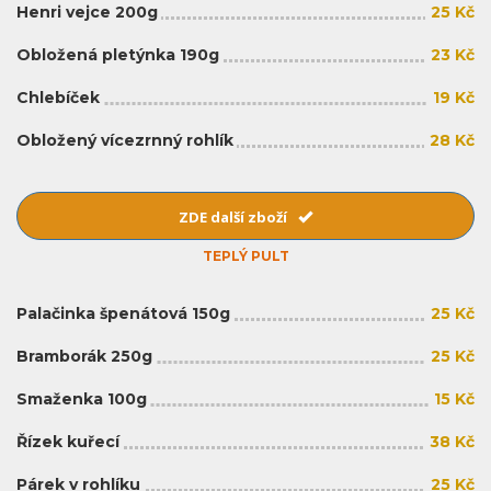
Henri vejce 200g
25 Kč
Obložená pletýnka 190g
23 Kč
Chlebíček
19 Kč
Obložený vícezrnný rohlík
28 Kč
ZDE další zboží
TEPLÝ PULT
Palačinka špenátová 150g
25 Kč
Bramborák 250g
25 Kč
Smaženka 100g
15 Kč
Řízek kuřecí
38 Kč
Párek v rohlíku
25 Kč