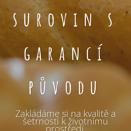
surovin s
garancí
původu
Zakládáme si na kvalitě a
šetrnosti k životnímu
prostředí.