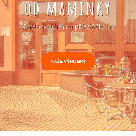
od maminky
Stavte se u nás a přesvěčte se.
NAŠE VÝROBKY