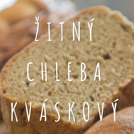
ŽITNÝ
CHLEBA
KVÁSKOVÝ