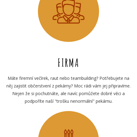
FIRMA
Máte firemní večírek, raut nebo teambuilding? Potřebujete na
něj zajistit občerstvení z pekárny? Moc rádi vám jej připravíme.
Nejen že si pochutnáte, ale navíc pomůžete dobré věci a
podpoříte naší "trošku nenormální" pekárnu.