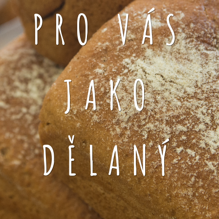
PRO VÁS
JAKO
DĚLANÝ