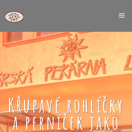
Křupavé rohlíčky
a perníček jako