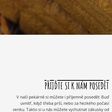
PŘIJĎTE SI K NÁM POSEDĚT
V naší pekárně si můžete i příjemně posedět. Buď
uvnitř, když třeba prší, nebo za hezkého počasí
venku. Takto si u nás můžete vychutnat zákusky od