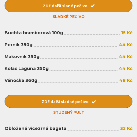
ZDE další slané pečivo
SLADKÉ PEČIVO
Buchta bramborová 100g
15 Kč
Perník 350g
44 Kč
Makovník 350g
44 Kč
Koláč Laguna 350g
44 Kč
Vánočka 360g
48 Kč
ZDE další sladké pečivo
STUDENÝ PULT
Obložená vícezrná bageta
32 Kč