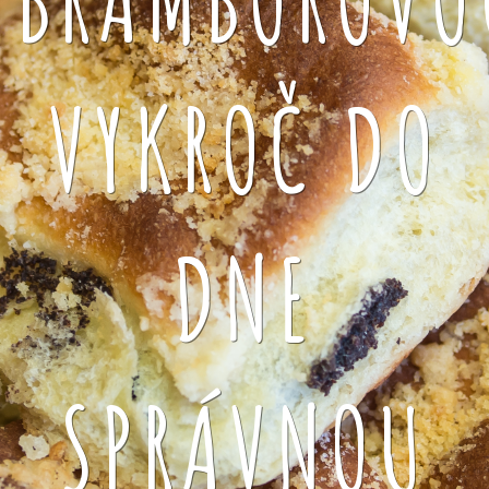
VYKROČ DO
DNE
SPRÁVNOU