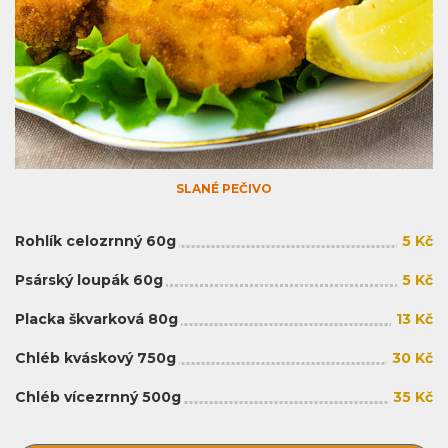
SLANÉ PEČIVO
Rohlík celozrnný 60g
5 Kč
Psárský loupák 60g
5 Kč
Placka škvarková 80g
13 Kč
Chléb kváskový 750g
30 Kč
Chléb vícezrnný 500g
35 Kč