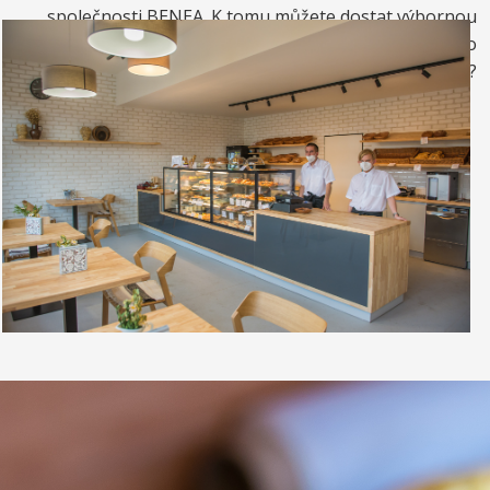
společnosti BENEA. K tomu můžete dostat výbornou
kávou. Nebo si raději dáte zrmzlinový pohár nebo
vynikající točenou zmrzlinu?