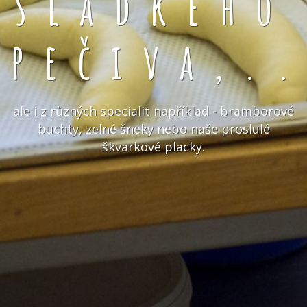
sladkého
pečiva,.
ale i z různých specialit například - bramborové
buchty, zelné šneky nebo naše proslulé
škvarkové placky.