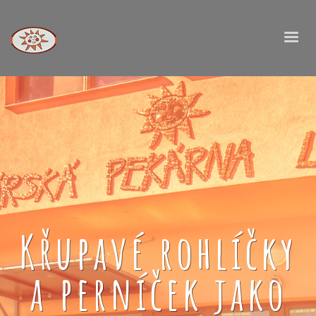
Křupavé rohlíčky
a perníček jako