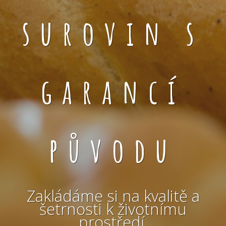
surovin s
garancí
původu
Zakládáme si na kvalitě a
šetrnosti k životnímu
prostředí.