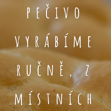
pečivo
vyrábíme
ručně, z
místních