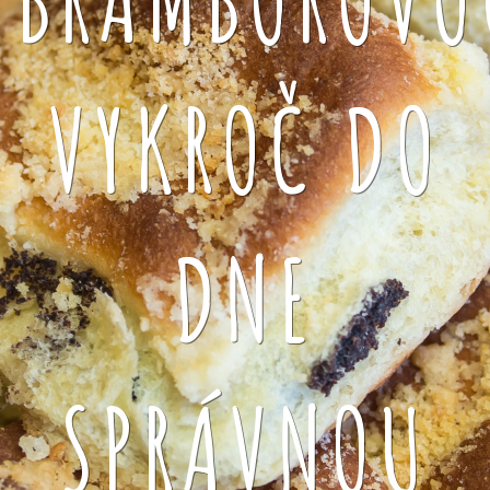
VYKROČ DO
DNE
SPRÁVNOU