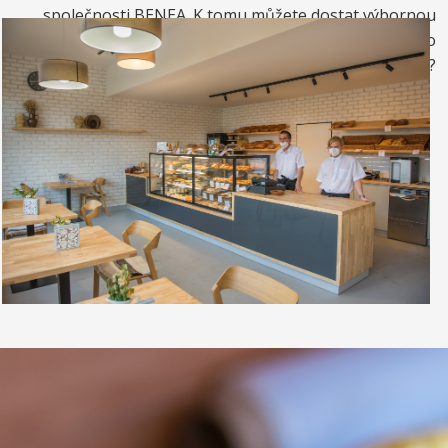
společnosti BENEA. K tomu můžete dostat výbornou
kávou. Nebo si raději dáte zrmzlinový pohár nebo
vynikající točenou zmrzlinu?