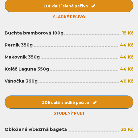
ZDE další slané pečivo
SLADKÉ PEČIVO
Buchta bramborová 100g
15 Kč
Perník 350g
44 Kč
Makovník 350g
44 Kč
Koláč Laguna 350g
44 Kč
Vánočka 360g
48 Kč
ZDE další sladké pečivo
STUDENÝ PULT
Obložená vícezrná bageta
32 Kč