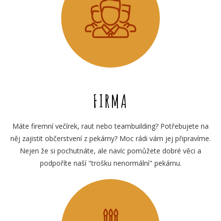
FIRMA
Máte firemní večírek, raut nebo teambuilding? Potřebujete na
něj zajistit občerstvení z pekárny? Moc rádi vám jej připravíme.
Nejen že si pochutnáte, ale navíc pomůžete dobré věci a
podpoříte naší "trošku nenormální" pekárnu.