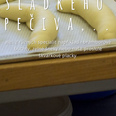
sladkého
pečiva,.
ale i z různých specialit například - bramborové
buchty, zelné šneky nebo naše proslulé
škvarkové placky.