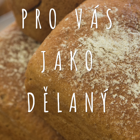
PRO VÁS
JAKO
DĚLANÝ