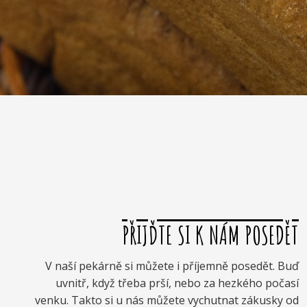
PŘIJĎTE SI K NÁM POSEDĚT
V naší pekárně si můžete i příjemně posedět. Buď
uvnitř, když třeba prší, nebo za hezkého počasí
venku. Takto si u nás můžete vychutnat zákusky od