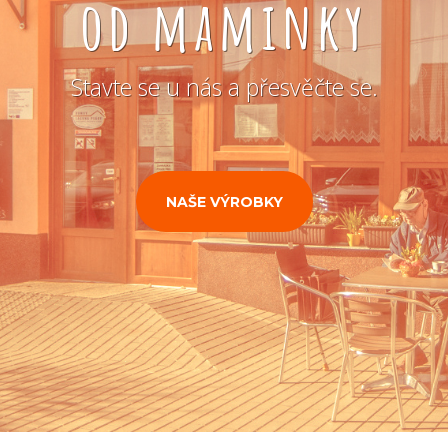
od maminky
Stavte se u nás a přesvěčte se.
NAŠE VÝROBKY