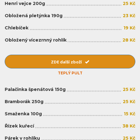
Henri vejce 200g
25 Kč
Obložená pletýnka 190g
23 Kč
Chlebíček
19 Kč
Obložený vícezrnný rohlík
28 Kč
ZDE další zboží
TEPLÝ PULT
Palačinka špenátová 150g
25 Kč
Bramborák 250g
25 Kč
Smaženka 100g
15 Kč
Řízek kuřecí
38 Kč
Párek v rohlíku
25 Kč