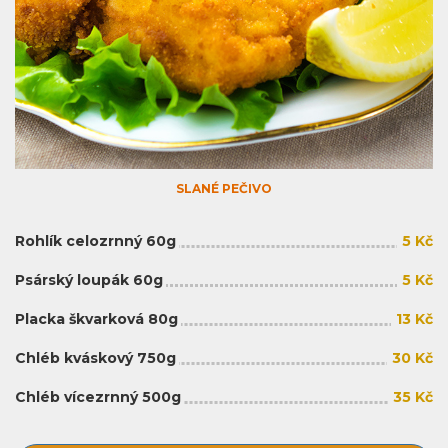
SLANÉ PEČIVO
Rohlík celozrnný 60g
5 Kč
Psárský loupák 60g
5 Kč
Placka škvarková 80g
13 Kč
Chléb kváskový 750g
30 Kč
Chléb vícezrnný 500g
35 Kč