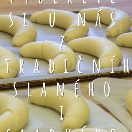
si u nás
z
tradiční
slaného
i