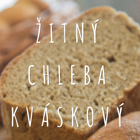
ŽITNÝ
CHLEBA
KVÁSKOVÝ