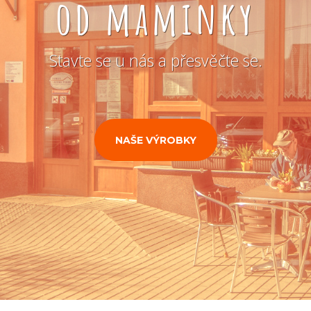
od maminky
Stavte se u nás a přesvěčte se.
NAŠE VÝROBKY