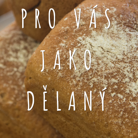
PRO VÁS
JAKO
DĚLANÝ