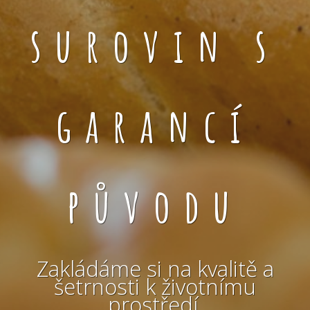
surovin s
garancí
původu
Zakládáme si na kvalitě a
šetrnosti k životnímu
prostředí.