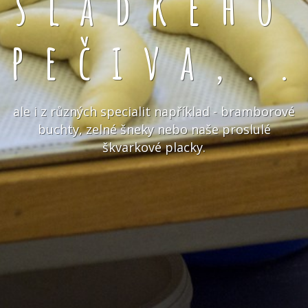
sladkého
pečiva,.
ale i z různých specialit například - bramborové
buchty, zelné šneky nebo naše proslulé
škvarkové placky.