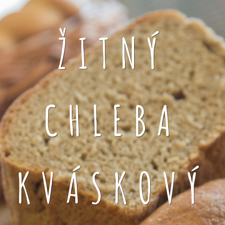
ŽITNÝ
CHLEBA
KVÁSKOVÝ