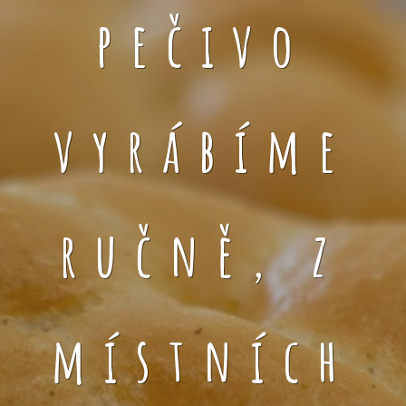
pečivo
vyrábíme
ručně, z
místních