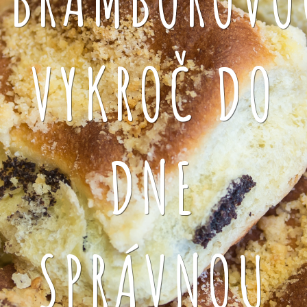
VYKROČ DO
DNE
SPRÁVNOU