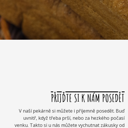
PŘIJĎTE SI K NÁM POSEDĚT
V naší pekárně si můžete i příjemně posedět. Buď
uvnitř, když třeba prší, nebo za hezkého počasí
venku. Takto si u nás můžete vychutnat zákusky od