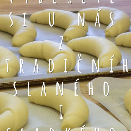
si u nás
z
tradiční
slaného
i