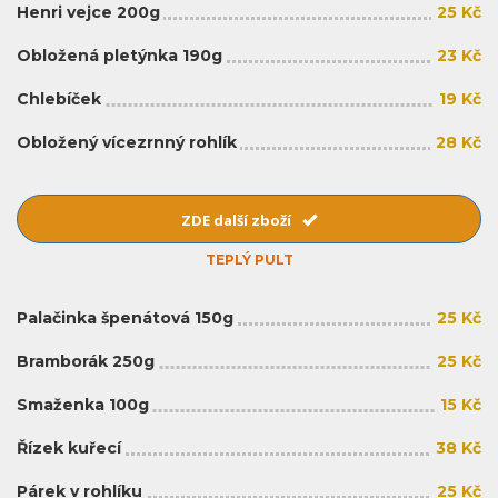
Henri vejce 200g
25 Kč
Obložená pletýnka 190g
23 Kč
Chlebíček
19 Kč
Obložený vícezrnný rohlík
28 Kč
ZDE další zboží
TEPLÝ PULT
Palačinka špenátová 150g
25 Kč
Bramborák 250g
25 Kč
Smaženka 100g
15 Kč
Řízek kuřecí
38 Kč
Párek v rohlíku
25 Kč