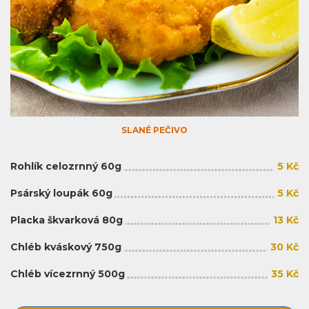
SLANÉ PEČIVO
Rohlík celozrnný 60g
5 Kč
Psárský loupák 60g
5 Kč
Placka škvarková 80g
13 Kč
Chléb kváskový 750g
30 Kč
Chléb vícezrnný 500g
35 Kč