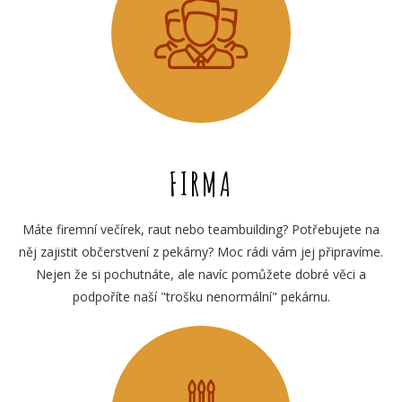
FIRMA
Máte firemní večírek, raut nebo teambuilding? Potřebujete na
něj zajistit občerstvení z pekárny? Moc rádi vám jej připravíme.
Nejen že si pochutnáte, ale navíc pomůžete dobré věci a
podpoříte naší "trošku nenormální" pekárnu.