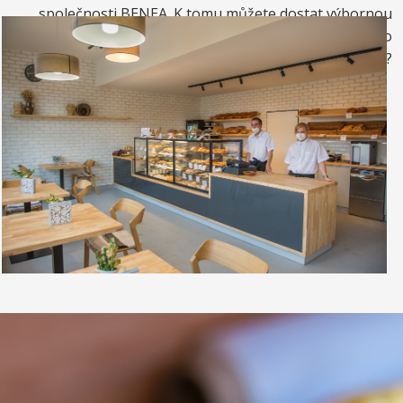
společnosti BENEA. K tomu můžete dostat výbornou
kávou. Nebo si raději dáte zrmzlinový pohár nebo
vynikající točenou zmrzlinu?