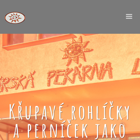
Křupavé rohlíčky
a perníček jako