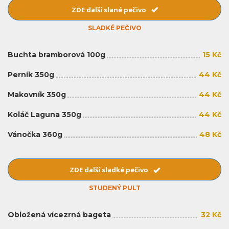
ZDE další slané pečivo
SLADKÉ PEČIVO
Buchta bramborová 100g
15 Kč
Perník 350g
44 Kč
Makovník 350g
44 Kč
Koláč Laguna 350g
44 Kč
Vánočka 360g
48 Kč
ZDE další sladké pečivo
STUDENÝ PULT
Obložená vícezrná bageta
32 Kč