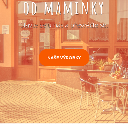
od maminky
Stavte se u nás a přesvěčte se.
NAŠE VÝROBKY