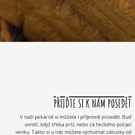
PŘIJĎTE SI K NÁM POSEDĚT
V naší pekárně si můžete i příjemně posedět. Buď
uvnitř, když třeba prší, nebo za hezkého počasí
venku. Takto si u nás můžete vychutnat zákusky od