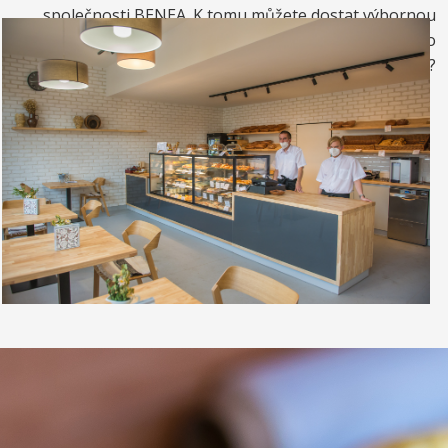
společnosti BENEA. K tomu můžete dostat výbornou
kávou. Nebo si raději dáte zrmzlinový pohár nebo
vynikající točenou zmrzlinu?