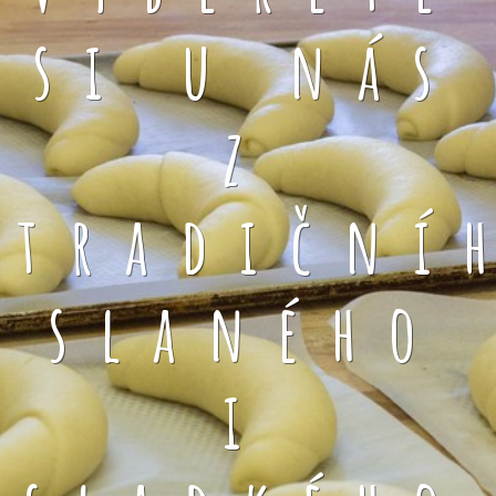
si u nás
z
tradiční
slaného
i