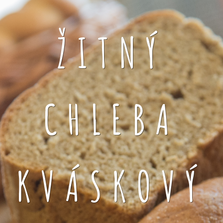
ŽITNÝ
CHLEBA
KVÁSKOVÝ