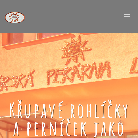
Křupavé rohlíčky
a perníček jako