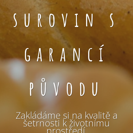
surovin s
garancí
původu
Zakládáme si na kvalitě a
šetrnosti k životnímu
prostředí.