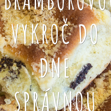
VYKROČ DO
DNE
SPRÁVNOU