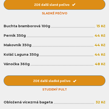
ZDE další slané pečivo
SLADKÉ PEČIVO
Buchta bramborová 100g
15 Kč
Perník 350g
44 Kč
Makovník 350g
44 Kč
Koláč Laguna 350g
44 Kč
Vánočka 360g
48 Kč
ZDE další sladké pečivo
STUDENÝ PULT
Obložená vícezrná bageta
32 Kč