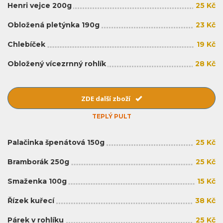
Henri vejce 200g
25 Kč
Obložená pletýnka 190g
23 Kč
Chlebíček
19 Kč
Obložený vícezrnný rohlík
28 Kč
ZDE další zboží
TEPLÝ PULT
Palačinka špenátová 150g
25 Kč
Bramborák 250g
25 Kč
Smaženka 100g
15 Kč
Řízek kuřecí
38 Kč
Párek v rohlíku
25 Kč