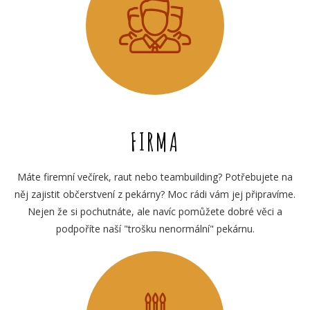
FIRMA
Máte firemní večírek, raut nebo teambuilding? Potřebujete na
něj zajistit občerstvení z pekárny? Moc rádi vám jej připravíme.
Nejen že si pochutnáte, ale navíc pomůžete dobré věci a
podpoříte naší "trošku nenormální" pekárnu.