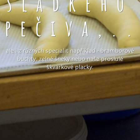
sladkého
pečiva,.
ale i z různých specialit například - bramborové
buchty, zelné šneky nebo naše proslulé
škvarkové placky.