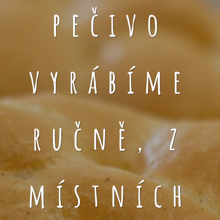
pečivo
vyrábíme
ručně, z
místních