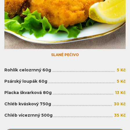
SLANÉ PEČIVO
Rohlík celozrnný 60g
5 Kč
Psárský loupák 60g
5 Kč
Placka škvarková 80g
13 Kč
Chléb kváskový 750g
30 Kč
Chléb vícezrnný 500g
35 Kč