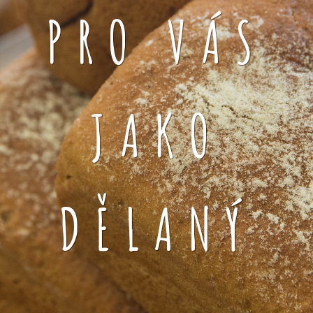
PRO VÁS
JAKO
DĚLANÝ